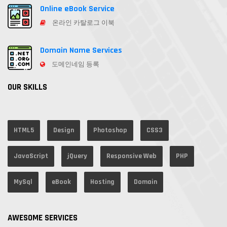
Online eBook Service
온라인 카탈로그 이북
Domain Name Services
도메인네임 등록
OUR SKILLS
HTML5
Design
Photoshop
CSS3
JavaScript
jQuery
Responsive Web
PHP
MySql
eBook
Hosting
Domain
AWESOME SERVICES